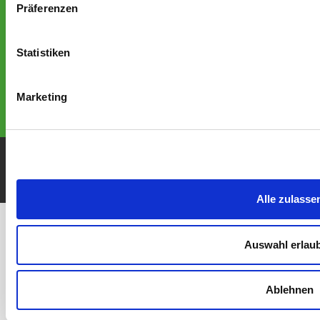
Präferenzen
E-Mail:
info@leipzig-hawks.de
Folge uns auf Social-Media
Statistiken
Marketing
Impressum & Datenschutz
© 2026 American Sports Club Leipzig Hawks e.V.
Alle zulasse
Auswahl erlau
Ablehnen