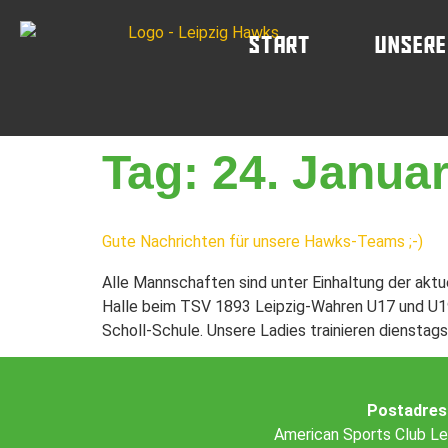
Start
Unsere
Tag:
24. Janua
Gute Nachrichten für unsere Hawks-Teams ;-)
Alle Mannschaften sind unter Einhaltung der aktu
Halle beim TSV 1893 Leipzig-Wahren U17 und U19
Scholl-Schule. Unsere Ladies trainieren dienstag
Postadres
American Sports Club Le