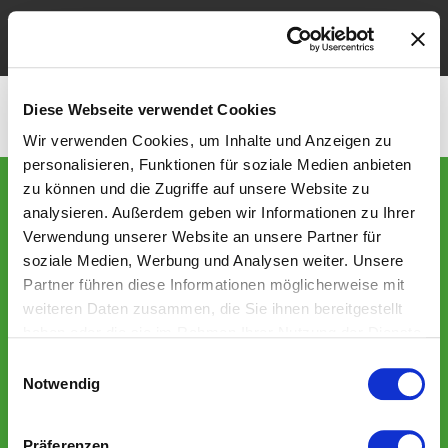
Unsere Teams
League Table
Diese Webseite verwendet Cookies
Wir verwenden Cookies, um Inhalte und Anzeigen zu
personalisieren, Funktionen für soziale Medien anbieten
zu können und die Zugriffe auf unsere Website zu
Postadresse
analysieren. Außerdem geben wir Informationen zu Ihrer
American Sports Club Leipzig Hawks e.V.
Verwendung unserer Website an unsere Partner für
Distelweg 1a
soziale Medien, Werbung und Analysen weiter. Unsere
06130 Halle
Partner führen diese Informationen möglicherweise mit
weiteren Daten zusammen, die Sie ihnen bereitgestellt
E-Mail:
info@leipzig-hawks.de
haben oder die sie im Rahmen Ihrer Nutzung der Dienste
gesammelt haben.
Einwilligungsauswahl
Folge uns auf Social-Media
Notwendig
Präferenzen