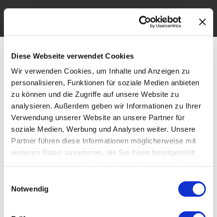
Unsere Teams
Schlagwort:
Diese Webseite verwendet Cookies
Wir verwenden Cookies, um Inhalte und Anzeigen zu
Leipzig Hawks
personalisieren, Funktionen für soziale Medien anbieten
zu können und die Zugriffe auf unsere Website zu
analysieren. Außerdem geben wir Informationen zu Ihrer
HAWKS bringen Football in Leipziger Schulen
Verwendung unserer Website an unsere Partner für
soziale Medien, Werbung und Analysen weiter. Unsere
Partner führen diese Informationen möglicherweise mit
Ja, IHR lest richtig! Was sicherlich vor ein paar Jahren noch
weiteren Daten zusammen, die Sie ihnen bereitgestellt
kaum vorstellbar war, wird endlich Realität! In Zeiten von
haben oder die sie im Rahmen Ihrer Nutzung der Dienste
Football im Free TV entsteht in Deutschland der schon
gesammelt haben.
Einwilligungsauswahl
lange herbeigesehnte Football Hype. Neben dem täglichen
Notwendig
Austausch der aktuellsten Football News auf dem Schulhof
möchten die LEIPZIG HAWKS Schülern und Schülerinnen die
Möglichkeit bieten, im […]