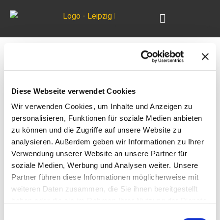
Unsere Teams
Schlagwort:
Referee
Diese Webseite verwendet Cookies
Wir verwenden Cookies, um Inhalte und Anzeigen zu
5 HAWKS bestehen D-Lizenz erfolgreich
personalisieren, Funktionen für soziale Medien anbieten
zu können und die Zugriffe auf unsere Website zu
Wir beglückwünschen Frank Reinhold, Nils Oberstadt, Martin
analysieren. Außerdem geben wir Informationen zu Ihrer
Rothe, Robert Wallenhauer sowie Hannes Wallenhauer zum
Verwendung unserer Website an unsere Partner für
erfolgreichen Bestehen der D-Lizenz.
soziale Medien, Werbung und Analysen weiter. Unsere
Partner führen diese Informationen möglicherweise mit
Wanted: Referees für 2018!
weiteren Daten zusammen, die Sie ihnen bereitgestellt
haben oder die sie im Rahmen Ihrer Nutzung der Dienste
gesammelt haben.
Einwilligungsauswahl
Du bist absoluter Football-Fan, kannst oder möchtest aber