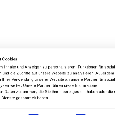
t Cookies
 Inhalte und Anzeigen zu personalisieren, Funktionen für sozia
se
Folge un
 und die Zugriffe auf unsere Website zu analysieren. Außerdem
ipzig Hawks e.V.
u Ihrer Verwendung unserer Website an unsere Partner für sozia
1a
sen weiter. Unsere Partner führen diese Informationen
le
en Daten zusammen, die Sie ihnen bereitgestellt haben oder die 
g-hawks.de
 Dienste gesammelt haben.