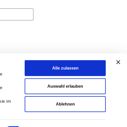
Alle zulassen
le
s auf Social-Media
Auswahl erlauben
le
sie im
Ablehnen