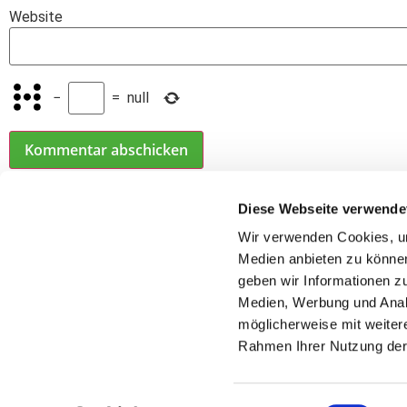
Website
−
=
null
Diese Webseite verwende
Wir verwenden Cookies, um
Postadres
Medien anbieten zu können
American Sports Club Le
geben wir Informationen z
Distelweg 
Medien, Werbung und Analy
06130 Hal
möglicherweise mit weiter
E-Mail:
info@leipzi
Rahmen Ihrer Nutzung der