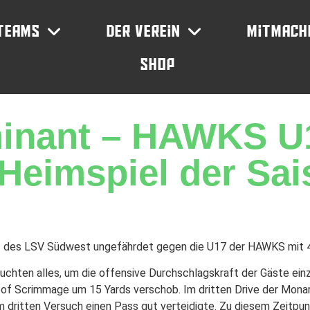
Teams
Der Verein
Mitmach
Shop
inant – HAWKS U
s Heimspiel der Sa
z des LSV Südwest ungefährdet gegen die U17 der HAWKS mit 4
uchten alles, um die offensive Durchschlagskraft der Gäste ei
e of Scrimmage um 15 Yards verschob. Im dritten Drive der Mona
dritten Versuch einen Pass gut verteidigte. Zu diesem Zeitpun