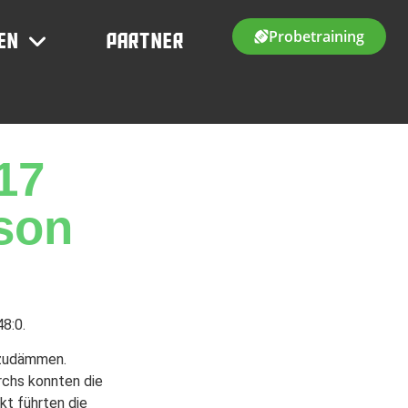
Probetraining
en
Partner
17
ison
8:0.
nzudämmen.
rchs konnten die
kt führten die