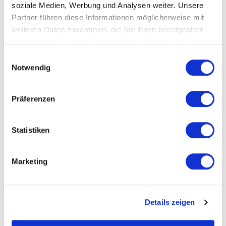
soziale Medien, Werbung und Analysen weiter. Unsere
Partner führen diese Informationen möglicherweise mit
weiteren Daten zusammen, die Sie ihnen bereitgestellt
haben oder die sie im Rahmen Ihrer Nutzung der Dienste
gesammelt haben.
Einwilligungsauswahl
Schreibe einen Kommentar
Notwendig
Deine E-Mail-Adresse wird nicht veröffentlicht.
Erforderliche
Präferenzen
Felder sind mit
*
markiert
Kommentar
*
Statistiken
Marketing
Details zeigen