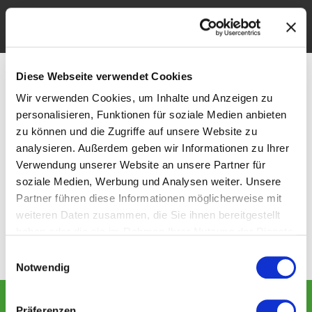
Unsere Teams
Schlagwort:
Diese Webseite verwendet Cookies
Wir verwenden Cookies, um Inhalte und Anzeigen zu
Offenes Training
personalisieren, Funktionen für soziale Medien anbieten
zu können und die Zugriffe auf unsere Website zu
analysieren. Außerdem geben wir Informationen zu Ihrer
Verwendung unserer Website an unsere Partner für
Offenes Training am 2. Dezember 2018
soziale Medien, Werbung und Analysen weiter. Unsere
Partner führen diese Informationen möglicherweise mit
Volle Trainings-Power! Die Hawks-Mannschaften der U17,
weiteren Daten zusammen, die Sie ihnen bereitgestellt
U19, die Damen sowie die jüngsten Riege der Hawkies
haben oder die sie im Rahmen Ihrer Nutzung der Dienste
werden am Sonntag, den 2. Dezember 2018, zum offenen
gesammelt haben.
Einwilligungsauswahl
Training antreten.
Notwendig
Präferenzen