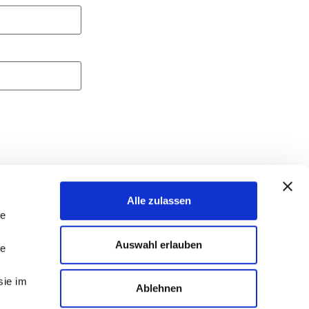
Alle zulassen
le
s auf Social-Media
Auswahl erlauben
le
sie im
Ablehnen