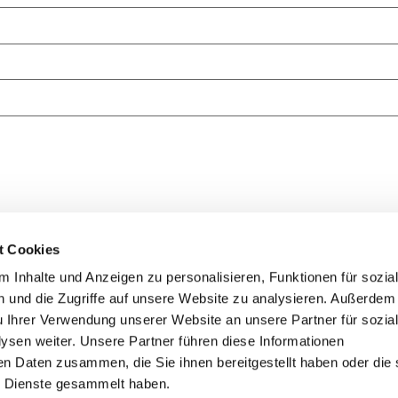
t Cookies
 Inhalte und Anzeigen zu personalisieren, Funktionen für sozia
se
Folge un
 und die Zugriffe auf unsere Website zu analysieren. Außerdem
ipzig Hawks e.V.
u Ihrer Verwendung unserer Website an unsere Partner für sozia
1a
sen weiter. Unsere Partner führen diese Informationen
le
en Daten zusammen, die Sie ihnen bereitgestellt haben oder die 
g-hawks.de
 Dienste gesammelt haben.