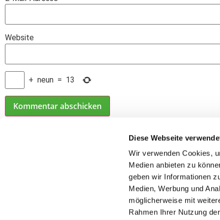
Website
+
neun
=
13
Diese Webseite verwende
Wir verwenden Cookies, um
Postadres
Medien anbieten zu können
American Sports Club Le
geben wir Informationen z
Distelweg 
Medien, Werbung und Analy
06130 Hal
möglicherweise mit weiter
E-Mail:
info@leipzi
Rahmen Ihrer Nutzung der