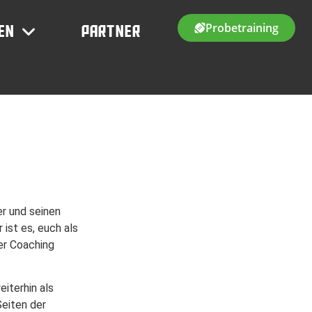
Probetraining
en
Partner
er und seinen
ist es, euch als
er Coaching
eiterhin als
Seiten der